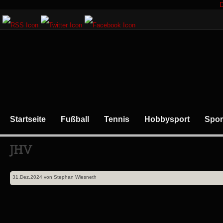
D
Startseite
Fußball
Tennis
Hobbysport
Spor
31.Dez.2024
von
Stephan Wiesneth