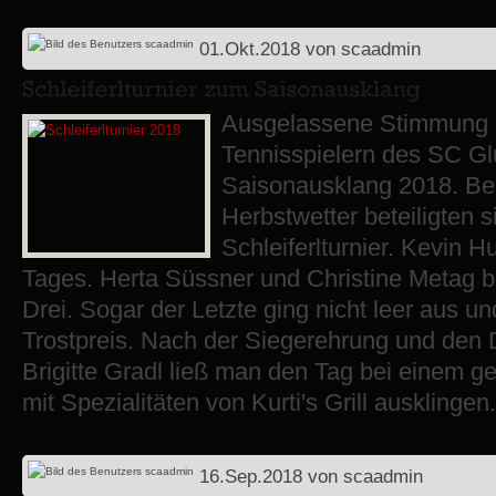
01.Okt.2018
von
scaadmin
Ausgelassene Stimmung h
Tennisspielern des SC G
Saisonausklang 2018. Be
Herbstwetter beteiligten s
Schleiferlturnier. Kevin 
Tages. Herta Süssner und Christine Metag b
Drei. Sogar der Letzte ging nicht leer aus 
Trostpreis. Nach der Siegerehrung und den
Brigitte Gradl ließ man den Tag bei einem 
mit Spezialitäten von Kurti's Grill ausklingen
16.Sep.2018
von
scaadmin