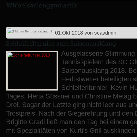
01.Okt.2018
von
scaadmin
Ausgelassene Stimmung h
Tennisspielern des SC G
Saisonausklang 2018. Be
Herbstwetter beteiligten s
Schleiferlturnier. Kevin 
Tages. Herta Süssner und Christine Metag b
Drei. Sogar der Letzte ging nicht leer aus 
Trostpreis. Nach der Siegerehrung und den
Brigitte Gradl ließ man den Tag bei einem 
mit Spezialitäten von Kurti's Grill ausklingen