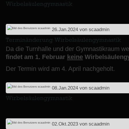
26.Jan.2024
von
scaadmin
Da die Turnhalle und der Gymnastikraum we
findet am 1. Februar
keine
Wirbelsäulengy
Der Termin wird am 4. April nachgeholt.
08.Jan.2024
von
scaadmin
02.Okt.2023
von
scaadmin