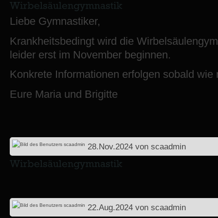
Liebe Gymnastiker,
Krankheitsbedingt wird die Wirbelsäulengym
leider erst im November beginnen.
Konkrete Informationen erfolgen sobald wie 
Eure Maria und Brigitte
28.Nov.2024
von
scaadmin
22.Aug.2024
von
scaadmin