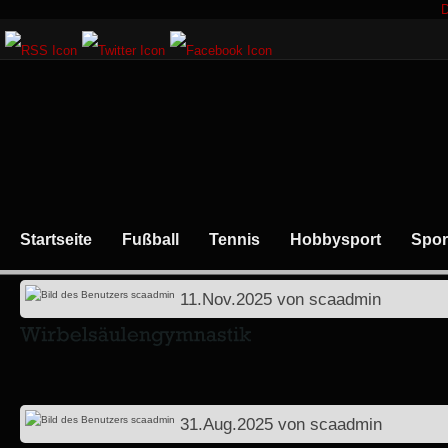
D
Startseite
Fußball
Tennis
Hobbysport
Spor
11.Nov.2025
von
scaadmin
31.Aug.2025
von
scaadmin