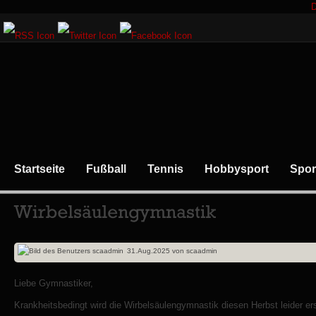
D
Startseite
Fußball
Tennis
Hobbysport
Spor
31.Aug.2025
von
scaadmin
Liebe Gymnastiker,
Krankheitsbedingt wird die Wirbelsäulengymnastik diesen Herbst leider 