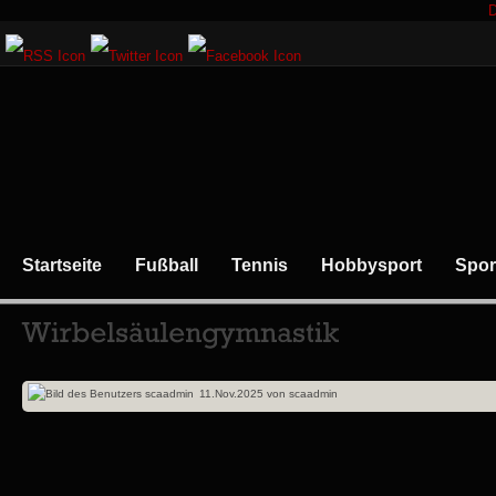
D
Startseite
Fußball
Tennis
Hobbysport
Spor
11.Nov.2025
von
scaadmin