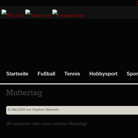
D
Startseite
Fußball
Tennis
Hobbysport
Spor
11.Mai.2025
von
Stephan Wiesneth
Wir wünschen allen einen schönen Muttertag!