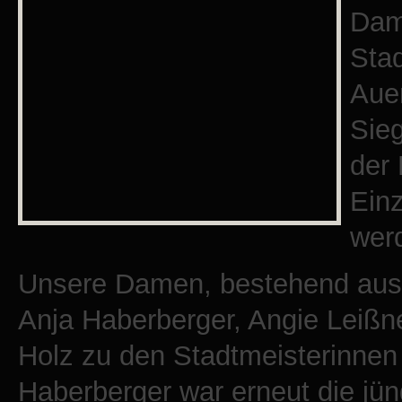
Dam
Sta
Aue
Sie
der 
Ein
wer
Unsere Damen, bestehend aus 
Anja Haberberger, Angie Leißn
Holz zu den Stadtmeisterinne
Haberberger war erneut die jüng