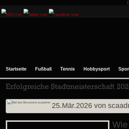
D
Startseite
Fußball
Tennis
Hobbysport
Spor
25.Mär.2026
von
scaad
Wie 