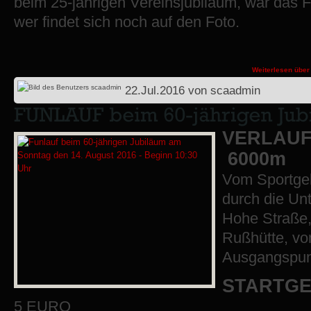
beim 25-jährigen Vereinsjubiläum, war das Fe
wer findet sich noch auf den Foto.
Weiterlesen
über
22.Jul.2016
von
scaadmin
VERLAUF
6000m
Vom Sportge
durch die Un
Hohe Straße,
Rußhütte, vo
Ausgangspun
STARTG
5 EURO