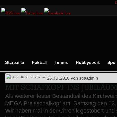
D
Startseite
Fußball
Tennis
Hobbysport
Spor
26.Jul.2016
von
scaadmin
Als weiterer fester Bestandteil des Kirchwe
MEGA Preisschafkopf am Samstag den 13. Au
Wir haben mal in der Chronik gestöbert und 