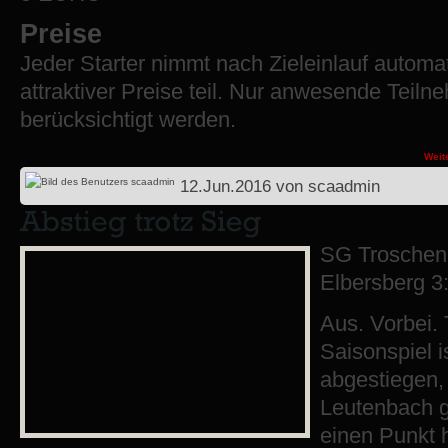
Preise
Jeder Starter nimmt nach Zieleinlauf automa
attraktiver Preise teil. Nur anwesende Teil
berücksichtigt werden.
Weit
12.Jun.2016
von
scaadmin
SG Troschen
Elbersberg 3:
Aus. Vorbei. 
Saisonspiel i
abgestiegen,
Leutenbach 
einen Punkt h