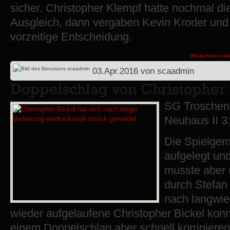
sicher. Christopher Klempf hatte nochmal d
Ausgleich, dann vergaben Kevin Kroder und 
vorzeitige Entscheidung.
Weiterlesen
übe
03.Apr.2016
von
scaadmin
SG Troschen
Neuhaus II 3:
Die Spielgem
aufgelegt un
musste aber 
durch Stefan
nach langwie
wieder aufgelaufene Christopher Bickel konn
einem Doppelschlag aber schnell korrigieren