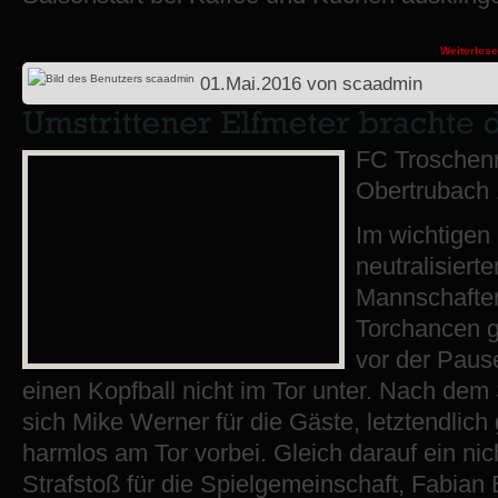
Weiterles
01.Mai.2016
von
scaadmin
FC Troschen
Obertrubach 1
Im wichtigen
neutralisiert
Mannschaften
Torchancen g
vor der Paus
einen Kopfball nicht im Tor unter. Nach de
sich Mike Werner für die Gäste, letztendlich 
harmlos am Tor vorbei. Gleich darauf ein nic
Strafstoß für die Spielgemeinschaft, Fabian