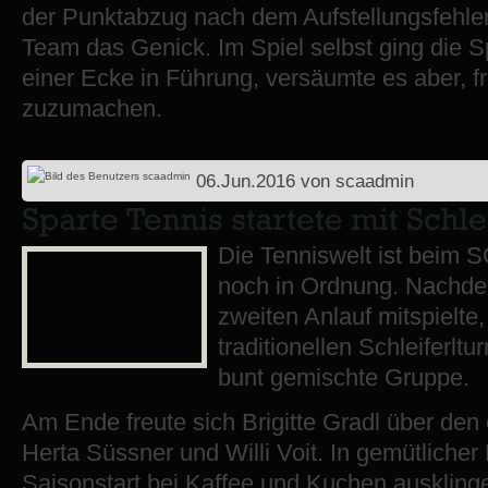
der Punktabzug nach dem Aufstellungsfehl
Team das Genick. Im Spiel selbst ging die 
einer Ecke in Führung, versäumte es aber, f
zuzumachen.
06.Jun.2016
von
scaadmin
Die Tenniswelt ist beim 
noch in Ordnung. Nachde
zweiten Anlauf mitspielte,
traditionellen Schleiferltu
bunt gemischte Gruppe.
Am Ende freute sich Brigitte Gradl über den e
Herta Süssner und Willi Voit. In gemütliche
Saisonstart bei Kaffee und Kuchen auskling