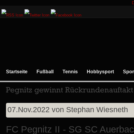
D
Startseite
Fußball
Tennis
Hobbysport
Spor
07.Nov.2022
von
Stephan Wiesneth
FC Pegnitz II - SG SC Auerbach